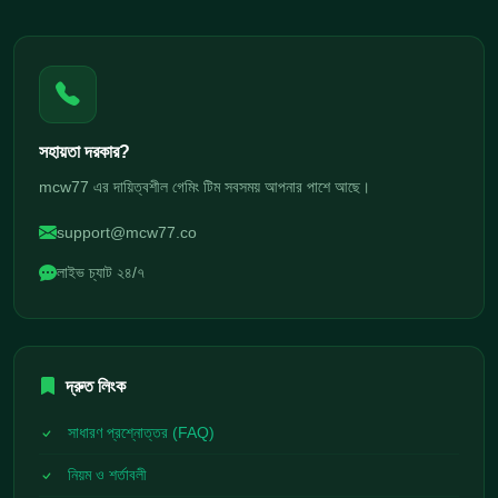
সহায়তা দরকার?
mcw77 এর দায়িত্বশীল গেমিং টিম সবসময় আপনার পাশে আছে।
support@mcw77.co
লাইভ চ্যাট ২৪/৭
দ্রুত লিংক
সাধারণ প্রশ্নোত্তর (FAQ)
নিয়ম ও শর্তাবলী